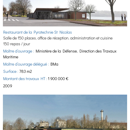
Restaurant de la Pyrotechnie St Nicolas
Salle de 150 places, office de réception, administration et cuisine
150 repas / jour
Maître d’ouvrage :
Ministère de la Défense, Direction des Travaux
Maritime
Maître d’ouvrage délégué :
BMa
Surface :
783 m2
Montant des travaux HT :
1 900 000 €
2009