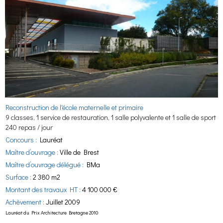
Reconstruction de l'école maternelle et primaire
9 classes, 1 service de restauration, 1 salle polyvalente et 1 salle de sport
240 repas / jour
Concours :
Lauréat
Maître d’ouvrage :
Ville de Brest
Maître d’ouvrage délégué :
BMa
Surface :
2 380 m2
Montant des travaux HT :
4 100 000 €
Achèvement :
Juillet 2009
Lauréat du Prix Architecture Bretagne 201
0