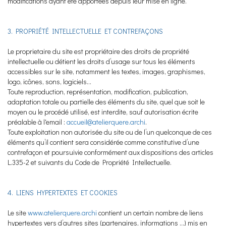
modifications ayant été apportées depuis leur mise en ligne.
3. PROPRIÉTÉ INTELLECTUELLE ET CONTREFAÇONS
Le proprietaire du site est propriétaire des droits de propriété
intellectuelle ou détient les droits d’usage sur tous les éléments
accessibles sur le site, notamment les textes, images, graphismes,
logo, icônes, sons, logiciels…
Toute reproduction, représentation, modification, publication,
adaptation totale ou partielle des éléments du site, quel que soit le
moyen ou le procédé utilisé, est interdite, sauf autorisation écrite
préalable à l'email :
accueil@atelierquere.archi
.
Toute exploitation non autorisée du site ou de l’un quelconque de ces
éléments qu’il contient sera considérée comme constitutive d’une
contrefaçon et poursuivie conformément aux dispositions des articles
L.335-2 et suivants du Code de Propriété Intellectuelle.
4. LIENS HYPERTEXTES ET COOKIES
Le site
www.atelierquere.archi
contient un certain nombre de liens
hypertextes vers d’autres sites (partenaires, informations …) mis en