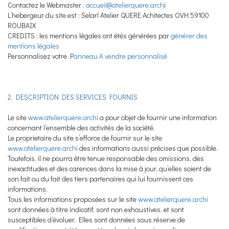
Contactez le Webmaster :
accueil@atelierquere.arch
i
L’hebergeur du site est : Selarl Atelier QUERE Achitectes OVH 59100
ROUBAIX
CREDITS : les mentions légales ont étés générées par
générer des
mentions légales
Personnalisez votre P
anneau A vendre personnalisé
2. DESCRIPTION DES SERVICES FOURNIS
Le site
www.atelierquere.archi
a pour objet de fournir une information
concernant l’ensemble des activités de la société.
Le proprietaire du site s’efforce de fournir sur le site
www.atelierquere.archi
des informations aussi précises que possible.
Toutefois, il ne pourra être tenue responsable des omissions, des
inexactitudes et des carences dans la mise à jour, qu’elles soient de
son fait ou du fait des tiers partenaires qui lui fournissent ces
informations.
Tous les informations proposées sur le site
www.atelierquere.archi
sont données à titre indicatif, sont non exhaustives, et sont
susceptibles d’évoluer. Elles sont données sous réserve de