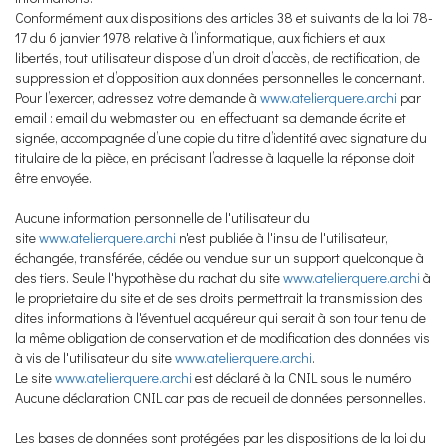
Conformément aux dispositions des articles 38 et suivants de la loi 78-
17 du 6 janvier 1978 relative à l’informatique, aux fichiers et aux
libertés, tout utilisateur dispose d’un droit d’accès, de rectification, de
suppression et d’opposition aux données personnelles le concernant.
Pour l’exercer, adressez votre demande à
www.atelierquere.archi
par
email : email du webmaster ou en effectuant sa demande écrite et
signée, accompagnée d’une copie du titre d’identité avec signature du
titulaire de la pièce, en précisant l’adresse à laquelle la réponse doit
être envoyée.
Aucune information personnelle de l'utilisateur du
site
www.atelierquere.archi
n'est publiée à l'insu de l'utilisateur,
échangée, transférée, cédée ou vendue sur un support quelconque à
des tiers. Seule l'hypothèse du rachat du site
www.atelierquere.archi
à
le proprietaire du site et de ses droits permettrait la transmission des
dites informations à l'éventuel acquéreur qui serait à son tour tenu de
la même obligation de conservation et de modification des données vis
à vis de l'utilisateur du site
www.atelierquere.archi
.
Le site
www.atelierquere.archi
est déclaré à la CNIL sous le numéro
Aucune déclaration CNIL car pas de recueil de données personnelles.
Les bases de données sont protégées par les dispositions de la loi du