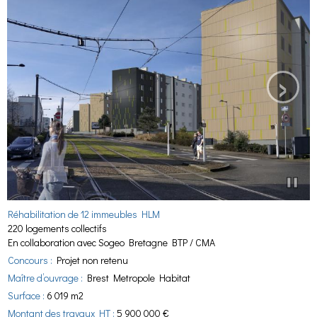
›
Réhabilitation de 12 immeubles HLM
220 logements collectifs
En collaboration avec Sogeo Bretagne BTP / CMA
Concours :
Projet non retenu
Maître d’ouvrage :
Brest Metropole Habitat
Surface :
6 019 m2
Montant des travaux HT :
5 900 000 €