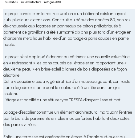
Lauréat du Prix Architecture Bretagne 2010
Le projet consiste en la restructuration d’un bâtiment existant ayant
subi plusieurs extensions. Construit au début des années 80, son rez-
de-chaussée aux façades en panneaux de béton préfabriqués à
parement de gravillons a été surmonté dix ans plus tard d’un étage en
charpente métallique habillée d’un bardage à pans coupés en partie
haute.
Le projet s’est appliqué à donner au bâtiment une nouvelle volumétrie
en « redressant » les pans coupés de l’étage et en rapportant une «
deuxième peau » en brise-soleil à lames de bois disposées de façon
aléatoire.
Cette « deuxième peau », génératrice d’un nouveau gabarit, contraste
sur la façade existante dont la couleur a été unifiée dans un gris
soutenu.
L’étage est habillé d’une vêture type TRESPA d’aspect lisse et mat.
La cage d’escalier constitue un élément architectural marquant l’entrée
par le biais de parements en tôles inox perforées habillant deux côtés
des parois vitrées.
Enfin, une terrasse est aménagée en étage, à l’angle sud-ouest du